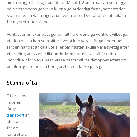
mellanvägg eller bogbom för att få stöd. Gummimattan som ligger
på transportens golv ska kunna ge ordentligt fäste, samt att det
ska finnas en väl fungerande ventilation. Det får dock inte blåsa
för mycket inne i släpet.
Ventilationen sker bäst genom att ha ordentliga ventiler, vilket gör
att den bakluckan som sitter överst kan vara stängd under hela
färden när det är kallt ute eller om hästen skulle vara svettig efter
ett träningspass eller liknande. Men naturligtvis så är detta
individuellt för varje häst. Vissa hästar vill ha det öppet eftersom
de blir lugnare och då bör djuret ha ett täcke på sig.
Stanna ofta
Ett bra tips
inför en
längre
transport
är
att stanna till
för att
kontrollera