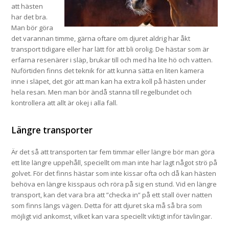
att hästen
har det bra.
Man bör göra
det varannan timme, gärna oftare om djuret aldrig har åkt
transport tidigare eller har lätt för att bli orolig. De hästar som är
erfarna resenärer i släp, brukar till och med ha lite hö och vatten.
Nuförtiden finns det teknik för att kunna sätta en liten kamera
inne i släpet, det gör att man kan ha extra koll på hästen under
hela resan. Men man bör ändå stanna till regelbundet och
kontrollera att allt är okej i alla fall.
Längre transporter
Är det så att transporten tar fem timmar eller längre bör man göra
ett lite längre uppehåll, speciellt om man inte har lagt något strö på
golvet. För det finns hästar som inte kissar ofta och då kan hästen
behöva en längre kisspaus och röra på sig en stund. Vid en längre
transport, kan det vara bra att ”checka in” på ett stall över natten
som finns längs vägen. Detta för att djuret ska må så bra som
möjligt vid ankomst, vilket kan vara speciellt viktigt inför tävlingar.