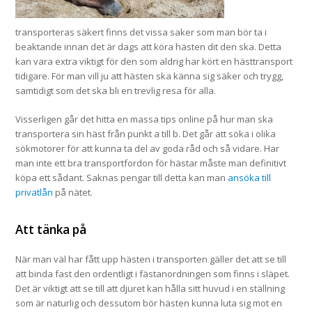
transporteras säkert finns det vissa saker som man bör ta i
beaktande innan det är dags att köra hästen dit den ska. Detta
kan vara extra viktigt för den som aldrig har kört en hästtransport
tidigare. För man vill ju att hästen ska känna sig säker och trygg,
samtidigt som det ska bli en trevlig resa för alla.
Visserligen går det hitta en massa tips online på hur man ska
transportera sin häst från punkt a till b. Det går att söka i olika
sökmotorer för att kunna ta del av goda råd och så vidare. Har
man inte ett bra transportfordon för hästar måste man definitivt
köpa ett sådant. Saknas pengar till detta kan man
ansöka till
privatlån
på nätet.
Att tänka på
När man väl har fått upp hästen i transporten gäller det att se till
att binda fast den ordentligt i fästanordningen som finns i släpet.
Det är viktigt att se till att djuret kan hålla sitt huvud i en ställning
som är naturlig och dessutom bör hästen kunna luta sig mot en