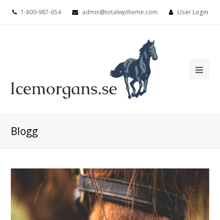
1-800-987-654
admin@totalwptheme.com
User Login
Ope
Mob
Me
Blogg