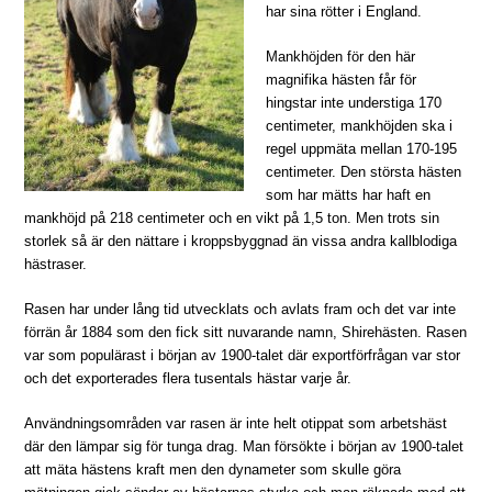
har sina rötter i England.
Mankhöjden för den här
magnifika hästen får för
hingstar inte understiga 170
centimeter, mankhöjden ska i
regel uppmäta mellan 170-195
centimeter. Den största hästen
som har mätts har haft en
mankhöjd på 218 centimeter och en vikt på 1,5 ton. Men trots sin
storlek så är den nättare i kroppsbyggnad än vissa andra kallblodiga
hästraser.
Rasen har under lång tid utvecklats och avlats fram och det var inte
förrän år 1884 som den fick sitt nuvarande namn, Shirehästen. Rasen
var som populärast i början av 1900-talet där exportförfrågan var stor
och det exporterades flera tusentals hästar varje år.
Användningsområden var rasen är inte helt otippat som arbetshäst
där den lämpar sig för tunga drag. Man försökte i början av 1900-talet
att mäta hästens kraft men den dynameter som skulle göra