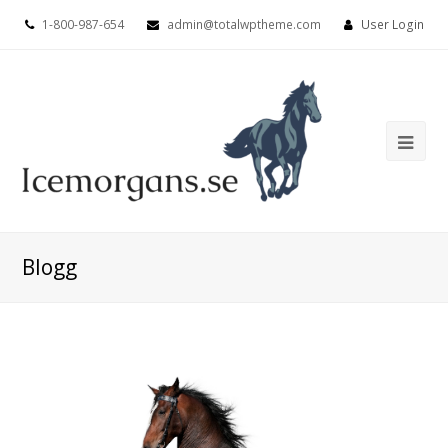
1-800-987-654
admin@totalwptheme.com
User Login
Ope
Mob
Me
Blogg