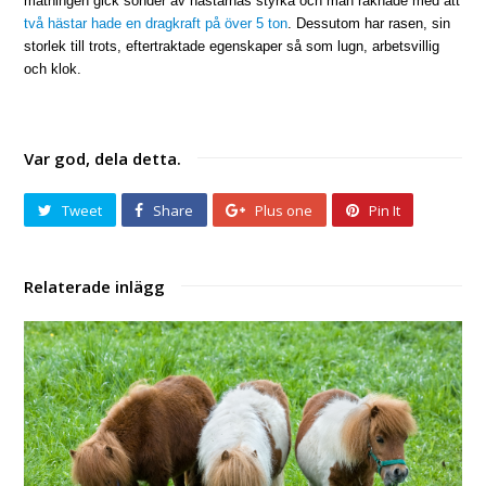
mätningen gick sönder av hästarnas styrka och man räknade med att
två hästar hade en dragkraft på över 5 ton
. Dessutom har rasen, sin
storlek till trots, eftertraktade egenskaper så som lugn, arbetsvillig
och klok.
Var god, dela detta.
Tweet
Share
Plus one
Pin It